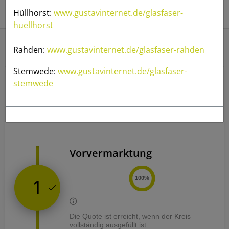
Hüllhorst:
www.gustavinternet.de/glasfaser-
huellhorst
Rahden:
www.gustavinternet.de/glasfaser-rahden
Eickhorst
Stemwede:
www.gustavinternet.de/glasfaser-
stemwede
Geschafft! - gustav ist online
Vorvermarktung
1
100%
Die Quote ist erreicht, wenn der Kreis
vollständig ausgefüllt ist.