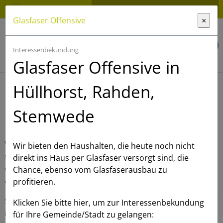
0511 / 9999 8036
– Mo-Fr 8.00–18.00 Uhr
Glasfaser Offensive
×
Bestellen
Interessenbekundung
Glasfaser Offensive in
Hüllhorst, Rahden,
Hille - Ortsteile
Stemwede
Wir sind laufend dabei, unterversorgte Gebiete mit
Wir bieten den Haushalten, die heute noch nicht
schnellem Internet zu erschließen. Der Liste können Sie
direkt ins Haus per Glasfaser versorgt sind, die
entnehmen, wo gustav bereits verfügbar ist, wo gerade
Chance, ebenso vom Glasfaserausbau zu
ausgebaut wird und wo der Ausbau aktuell geplant wird.
profitieren.
Sie wollen wissen, ob gustav Internet bei Ihnen verfügbar
Klicken Sie bitte hier, um zur Interessenbekundung
ist? Nutzen Sie dafür unseren
Verfügbarkeitscheck
.
für Ihre Gemeinde/Stadt zu gelangen: