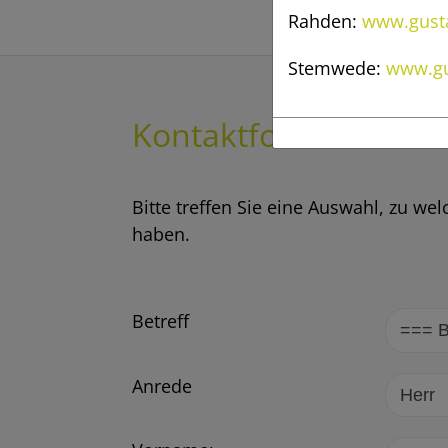
Rahden:
www.gusta
Stemwede:
www.gu
Kontaktformular
Bitte treffen Sie eine Auswahl, zu w
haben.
Betreff
Anrede