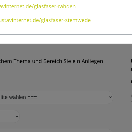
vinternet.de/glasfaser-rahden
stavinternet.de/glasfaser-stemwede
elchem Thema und Bereich Sie ein Anliegen