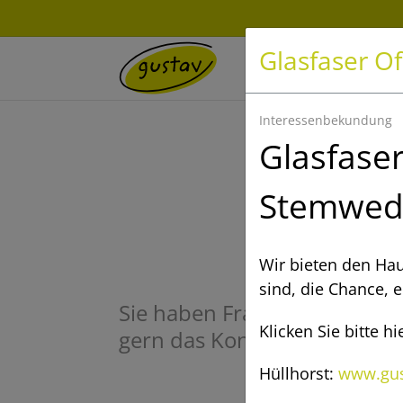
Glasfaser Of
P
Interessenbekundung
Glasfaser
Stemwed
S
Wir bieten den Hau
sind, die Chance, 
Sie haben Fragen zu unsere
Klicken Sie bitte 
gern das Kontaktformular ode
Hüllhorst:
www.gust