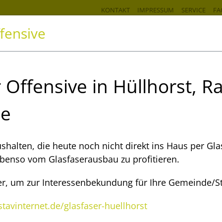
KONTAKT
IMPRESSUM
SERVICE
FA
fensive
rodukte und Preise
Verfügbarkeitscheck
Ausbaugebi
 Offensive in Hüllhorst, R
e
ie haben ein Anliege
shalten, die heute noch nicht direkt ins Haus per Gla
ebenso vom Glasfaserausbau zu profitieren.
n Produkten, Ihrem Vertrag oder den Au
hier, um zur Interessenbekundung für Ihre Gemeinde/S
r rufen Sie uns an. Wir sind für Sie da!
avinternet.de/glasfaser-huellhorst